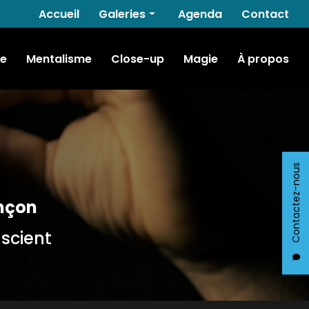
Navigation secondaire
Accueil
Galeries
Agenda
Contact
Hypnose
e
Mentalisme
Close-up
Magie
À propos
Mentalisme
Close-up
Magie
Contactez-nous
nçon
nscient