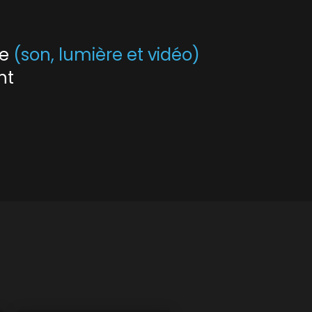
le
(son, lumière et vidéo)
nt