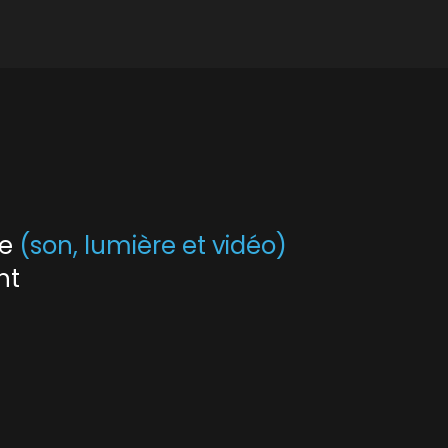
le
(son, lumière et vidéo)
nt