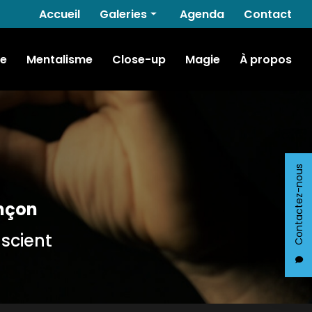
Navigation secondaire
Accueil
Galeries
Agenda
Contact
Hypnose
e
Mentalisme
Close-up
Magie
À propos
Mentalisme
Close-up
Magie
Contactez-nous
nçon
nscient