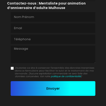
Contactez-nous : Mentaliste pour animation
d’anniversaire d’adulte Mulhouse
Nom Prénom
Email
Téléphone
Message
J'autorise ce site à conserver l'ensemble des données transmises
dans ce formulaire pour faciliter le suivi et le traitement de ma
demande.
(Aucune exploitation commerciale ne sera faite des
données concervées. Voir notre
politique de confidentialité
)