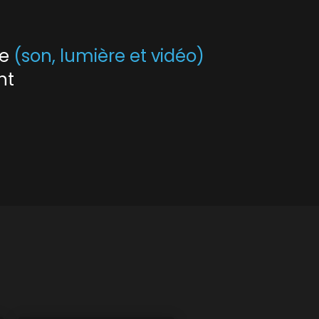
le
(son, lumière et vidéo)
nt