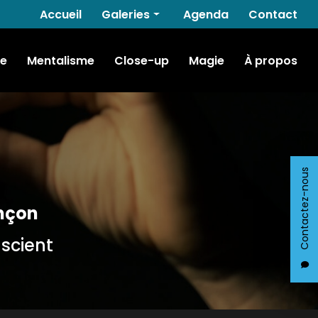
Navigation secondaire
Accueil
Galeries
Agenda
Contact
Hypnose
e
Mentalisme
Close-up
Magie
À propos
Mentalisme
Close-up
Magie
Contactez-nous
nçon
nscient