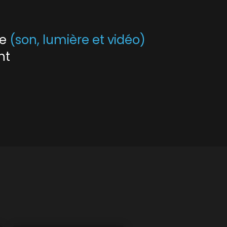
le
(son, lumière et vidéo)
nt