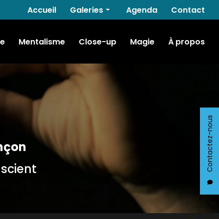
Navigation secondaire
Accueil
Galeries
Agenda
Contact
Hypnose
e
Mentalisme
Close-up
Magie
À propos
Mentalisme
Close-up
Magie
Contactez-nous
nçon
nscient