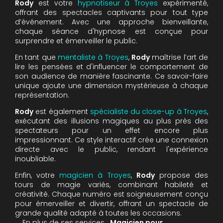
Rody
est votre
hypnotiseur à Troyes
expérimenté,
offrant des spectacles captivants pour tout type
d’événement. Avec une approche bienveillante,
chaque séance d'hypnose est conçue pour
surprendre et émerveiller le public.
En tant que
mentaliste à Troyes
,
Rody
maîtrise l’art de
lire les pensées et d'influencer le comportement de
son audience de manière fascinante. Ce savoir-faire
unique ajoute une dimension mystérieuse à chaque
représentation.
Rody
est également
spécialiste du close-up à Troyes
,
exécutant des illusions magiques au plus près des
spectateurs pour un effet encore plus
impressionnant. Ce style interactif crée une connexion
directe avec le public, rendant l'expérience
inoubliable.
Enfin, votre
magicien à Troyes
,
Rody
propose des
tours de magie variés, combinant habileté et
créativité. Chaque numéro est soigneusement conçu
pour émerveiller et divertir, offrant un spectacle de
grande qualité adapté à toutes les occasions.
En plus de ses services :
Magicien pour