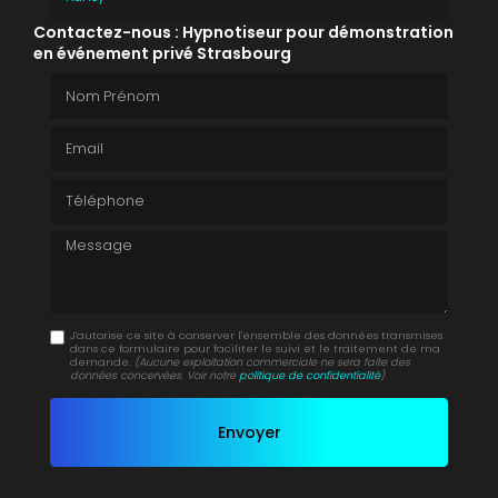
Contactez-nous : Hypnotiseur pour démonstration
en événement privé Strasbourg
Nom Prénom
Email
Téléphone
Message
J'autorise ce site à conserver l'ensemble des données transmises
dans ce formulaire pour faciliter le suivi et le traitement de ma
demande.
(Aucune exploitation commerciale ne sera faite des
données concervées. Voir notre
politique de confidentialité
)