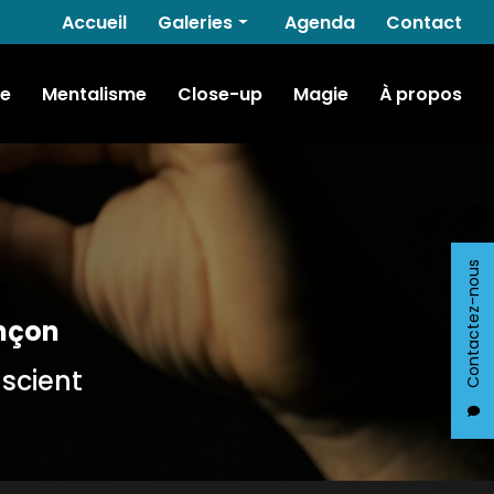
Navigation secondaire
Accueil
Galeries
Agenda
Contact
Hypnose
e
Mentalisme
Close-up
Magie
À propos
Mentalisme
Close-up
Magie
Contactez-nous
nçon
nscient