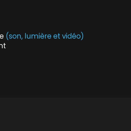
le
(son, lumière et vidéo)
nt