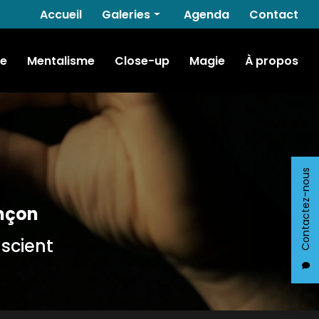
Navigation secondaire
Accueil
Galeries
Agenda
Contact
Hypnose
e
Mentalisme
Close-up
Magie
À propos
Mentalisme
Close-up
Magie
Contactez-nous
nçon
nscient