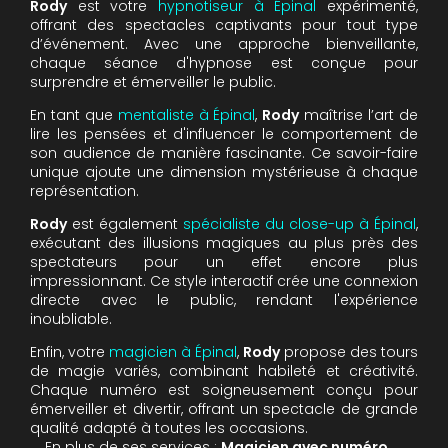
Rody
est votre
hypnotiseur à Épinal
expérimenté,
offrant des spectacles captivants pour tout type
d’événement. Avec une approche bienveillante,
chaque séance d'hypnose est conçue pour
surprendre et émerveiller le public.
En tant que
mentaliste à Épinal
,
Rody
maîtrise l’art de
lire les pensées et d'influencer le comportement de
son audience de manière fascinante. Ce savoir-faire
unique ajoute une dimension mystérieuse à chaque
représentation.
Rody
est également
spécialiste du close-up à Épinal
,
exécutant des illusions magiques au plus près des
spectateurs pour un effet encore plus
impressionnant. Ce style interactif crée une connexion
directe avec le public, rendant l'expérience
inoubliable.
Enfin, votre
magicien à Épinal
,
Rody
propose des tours
de magie variés, combinant habileté et créativité.
Chaque numéro est soigneusement conçu pour
émerveiller et divertir, offrant un spectacle de grande
qualité adapté à toutes les occasions.
En plus de ses services :
Magicien avec numéro