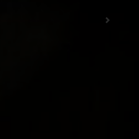
Next
t