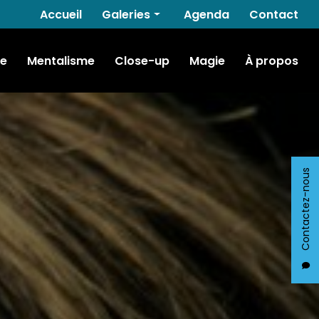
Navigation secondaire
Accueil
Galeries
Agenda
Contact
Hypnose
e
Mentalisme
Close-up
Magie
À propos
Mentalisme
Close-up
Magie
Contactez-nous